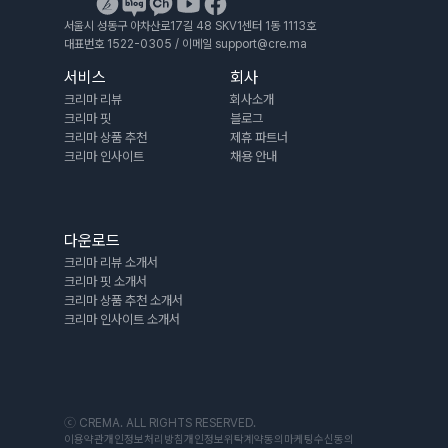
서울시 성동구 아차산로17길 48 SKV1센터 1동 1113호
대표번호 1522-0305 / 이메일 support@cre.ma 
서비스
회사
크리마 리뷰
회사소개
크리마 핏
블로그
크리마 상품 추천
제휴 
파트너
크리마 인사이트
채용 안내
다운로드
크리마 리뷰 소개서
크리마 핏 소개서
크리마 상품 추천 소개서
크리마 인사이트 소개서
ⓒ CREMA. ALL RIGHTS RESERVED.
이용약관
개인정보처리방침
개인정보위탁계약동의
마케팅수신동의