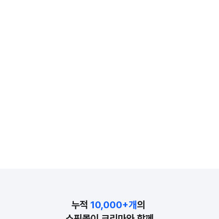
2019년부터 크리마와 성장 중이에요.
여러 리뷰 솔
리뷰, 핏, 상품 추천까지 활용하며
완성도 면에서 크리
'고객 경험'과 '운영 효율'
지금은 메인부
두 마리 토끼를 잡고 있어요.
크리마를 적극
누적 
10,000+개
의 
쇼핑몰이 크리마와 함께