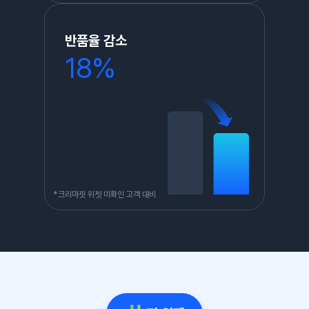
반품율 감소
18%
*크리마핏 위젯 미확인 고객 대비