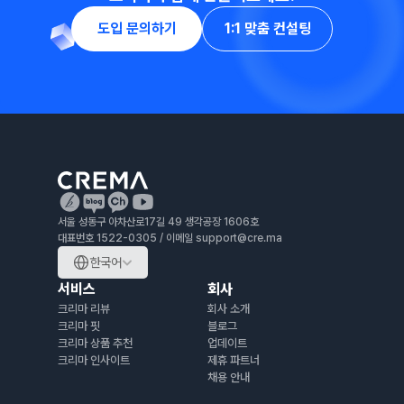
도입 문의하기
1:1 맞춤 컨설팅
서울 성동구 아차산로17길 49 생각공장 1606호
대표번호 1522-0305 / 이메일 support@cre.ma 
한국어
서비스
회사
크리마 리뷰
회사 소개
크리마 핏
블로그
크리마 상품 추천
업데이트
크리마 인사이트
제휴 파트너
채용 안내